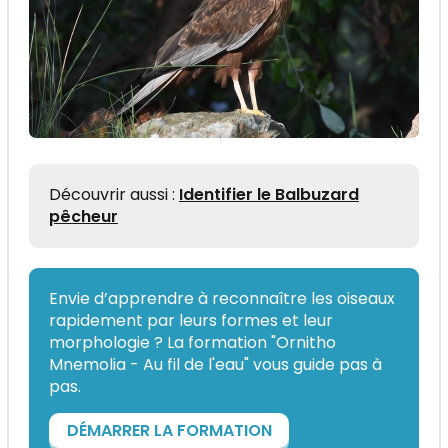
Découvrir aussi :
Identifier le Balbuzard
pêcheur
Envie d’apprendre à reconnaître les oiseaux
rapidement par leurs formes et leur
morphologie ? La formation "Ornitho
Mnemolia - Au fil de l'eau" vous guide pas à
pas.
DÉMARRER LA FORMATION