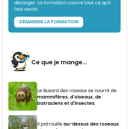
déranger. La formation couvre tout ce qu’il
faut savoir.
DÉMARRER LA FORMATION
Ce que je mange…
Le Busard des roseaux se nourrit de
mammifères, d'oiseaux, de
batraciens et d'insectes
.
Il patrouille
au-dessus des roseaux