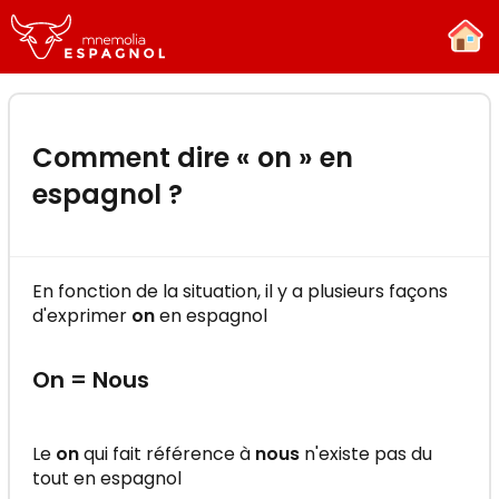
-
×
Essayez gratuitement la formation
"Mnemolia Espagnol"
Comment dire « on » en
Apprenez l’espagnol efficacement en
espagnol ?
quelques minutes par jour !
En fonction de la situation, il y a plusieurs façons
d'exprimer
on
en espagnol
C'EST PARTI !
On = Nous
Le
on
qui fait référence à
nous
n'existe pas du
tout en espagnol