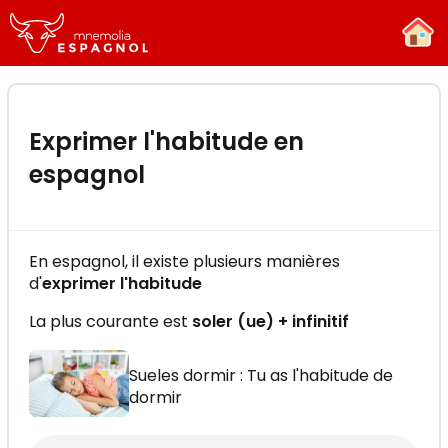
-
×
Essayez gratuitement la formation
Exprimer l'habitude en
"Mnemolia Espagnol"
Apprenez l’espagnol efficacement en
espagnol
quelques minutes par jour !
En espagnol, il existe plusieurs manières
d'
exprimer l'habitude
La plus courante est
soler (ue) + infinitif
C'EST PARTI !
Sueles dormir : Tu as l'habitude de
dormir