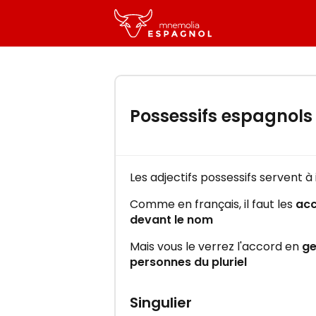
-
Essayez gratuitement la for
Possessifs espagnols 
"Mnemolia Espagnol"
Apprenez l’espagnol efficaceme
quelques minutes par jour !
Les adjectifs possessifs servent à
Comme en français, il faut les
acc
devant le nom
Mais vous le verrez l'accord en
ge
C'EST PARTI !
personnes du pluriel
Singulier