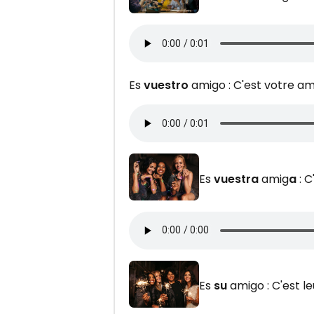
Es
vuestro
amigo : C'est votre am
Es
vuestra
amig
a
: C
Es
su
amigo : C'est l