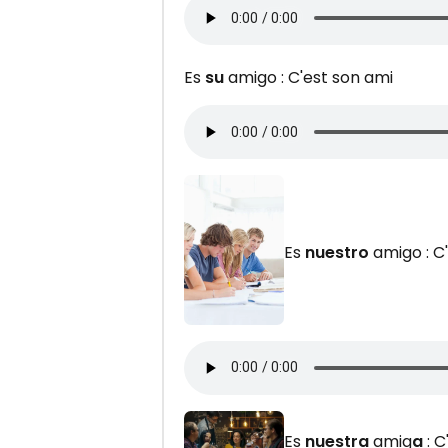
Es
su
amigo : C'est son ami
Es
nuestro
amigo : C
Es
nuestra
amig
a
: C