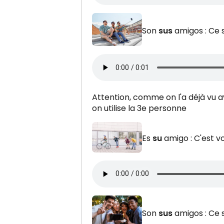
Son
sus
amigos : Ce 
Attention, comme on l'a déjà vu 
on utilise la 3e personne
Es
su
amigo : C'est 
Son
sus
amigos : Ce 