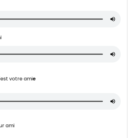
i
'est votre ami
e
eur ami