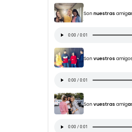
Son
nuestras
amig
a
Son
vuestros
amigos 
Son
vuestras
amig
a