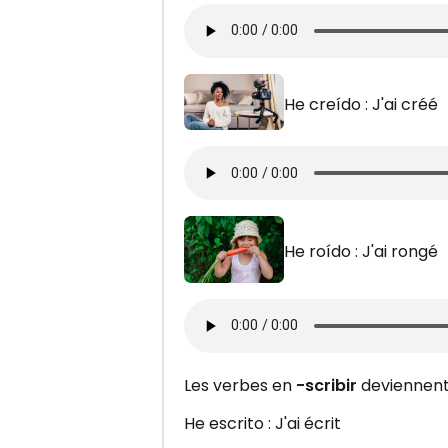
He creído : J'ai créé
He roído : J'ai rongé
Les verbes en
-scribir
deviennen
He escrito : J'ai écrit