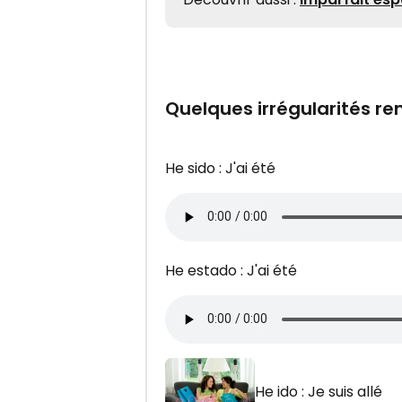
Quelques irrégularités r
He sido : J'ai été
He estado : J'ai été
He ido : Je suis allé