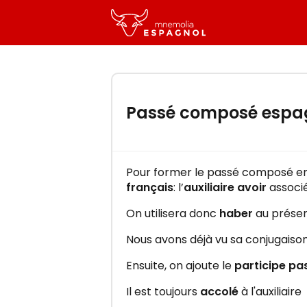
-
Essayez gratuitement la for
Passé composé espag
"Mnemolia Espagnol"
Apprenez l’espagnol efficaceme
quelques minutes par jour !
Pour former le passé composé e
français
: l’
auxiliaire avoir
associ
On utilisera donc
haber
au prése
Nous avons déjà vu sa conjugaison
C'EST PARTI !
Ensuite, on ajoute le
participe pa
Il est toujours
accolé
à l'auxiliaire