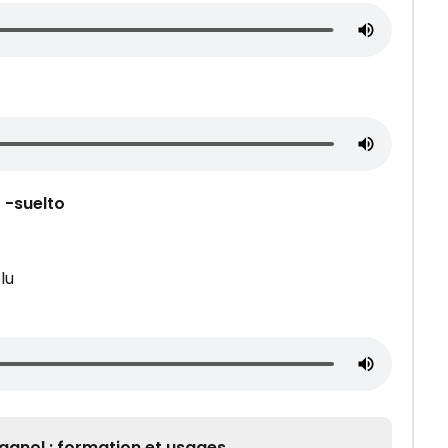
t
-suelto
lu
agnol : formation et usages