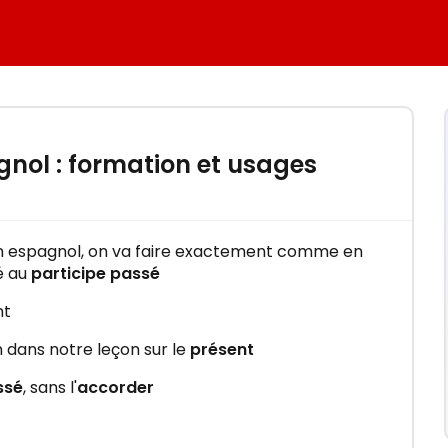
×
mation
nol : formation et usages
nt en
n espagnol, on va faire exactement comme en
é au
participe passé
nt
 dans notre leçon sur le
présent
ssé
, sans l'
accorder