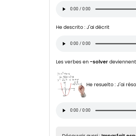
He descrito : J'ai décrit
Les verbes en
-solver
deviennen
He resuelto : J'ai réso
Découvrir aussi :
Imparfait esp