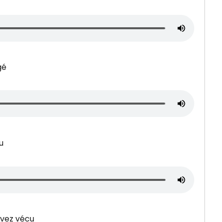
gé
u
avez vécu