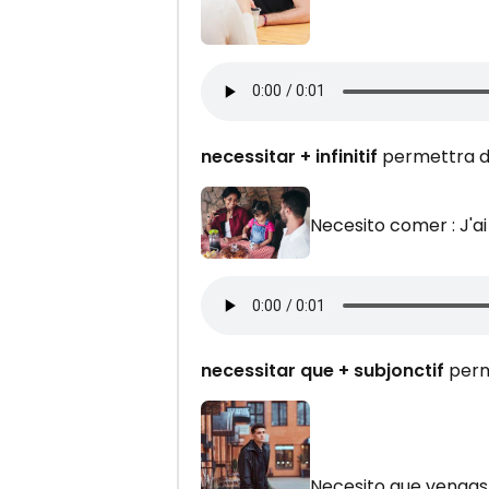
necessitar + infinitif
permettra d
Necesito comer : J'a
necessitar que + subjonctif
perm
Necesito que vengas :