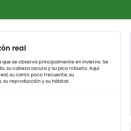
×
itho
zón real
es en
ia que se observa principalmente en invierno. Se
, su cabeza oscura y su pico robusto. Aquí
real, su canto poco frecuente, su
 su reproducción y su hábitat.