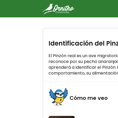
-
Prueba gratis el curso Orn
Identificación del Pin
Mnemolia
Domina todos los cantos de av
pocos minutos al día.
El Pinzón real es un ave migrator
reconoce por su pecho anaranjado
aprenderá a identificar el Pinzón 
comportamiento, su alimentación,
¡VAMOS!
Cómo me veo