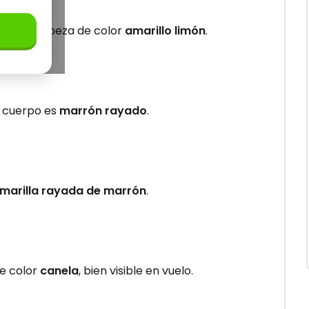
tiene la cabeza de color
amarillo limón
.
l cuerpo es
marrón rayado
.
marilla rayada de marrón
.
de color
canela
, bien visible en vuelo.