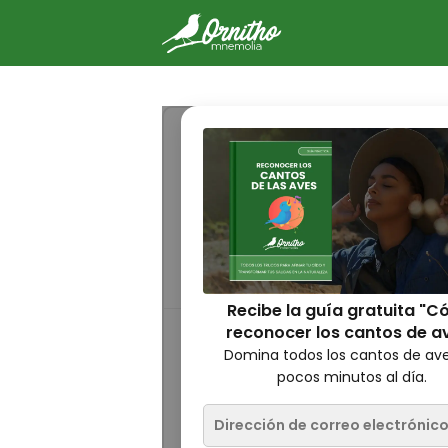
-
Identificación del Esc
El Escribano cerillo es un pequeñ
plumaje marrón listado. Vive sobr
bosque. Aquí aprenderá a identific
característico, su comportamiento
Recibe la guía gratuita "
reconocer los cantos de a
Domina todos los cantos de av
Cómo me veo
pocos minutos al día.