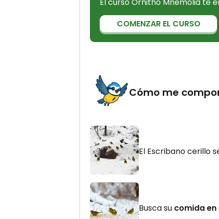
El curso Ornitho Mnemolia te e
COMENZAR EL CURSO
Cómo me compor
El Escribano cerillo 
Busca su
comida en 