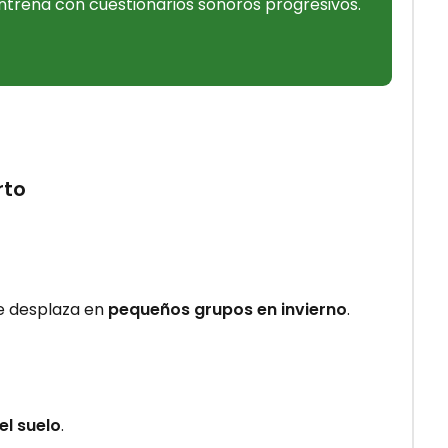
ntrena con cuestionarios sonoros progresivos.
to
se desplaza en
pequeños grupos en invierno
.
el suelo
.