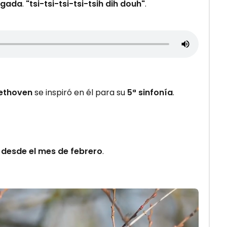
ngada
.
"tsi-tsi-tsi-tsi-tsih dih douh"
.
ethoven
se inspiró en él para su
5ª sinfonía
.
o
desde el mes de febrero
.