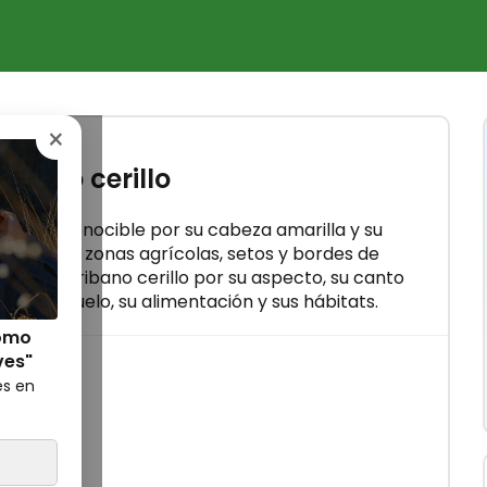
×
ribano cerillo
o ave reconocible por su cabeza amarilla y su
e todo en zonas agrícolas, setos y bordes de
ar al Escribano cerillo por su aspecto, su canto
 en el suelo, su alimentación y sus hábitats.
Cómo
ves"
es en