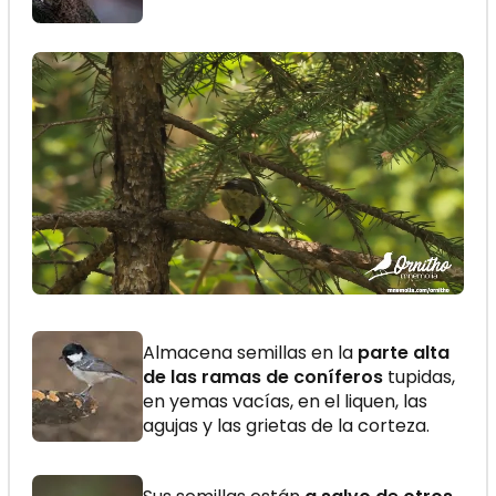
Almacena semillas en la
parte alta
de las ramas de coníferos
tupidas,
en yemas vacías, en el liquen, las
agujas y las grietas de la corteza.