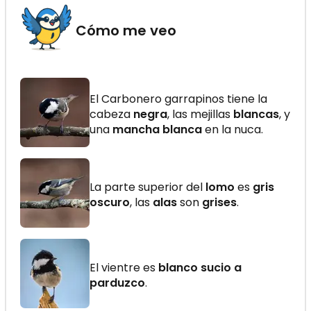
Cómo me veo
El Carbonero garrapinos tiene la
cabeza
negra
, las mejillas
blancas
, y
una
mancha blanca
en la nuca.
La parte superior del
lomo
es
gris
oscuro
, las
alas
son
grises
.
El vientre es
blanco sucio a
parduzco
.