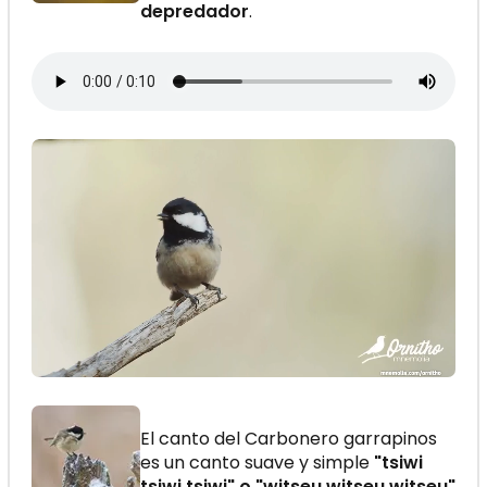
depredador
.
El canto del Carbonero garrapinos
es un canto suave y simple
"tsiwi
tsiwi tsiwi" o "witseu witseu witseu"