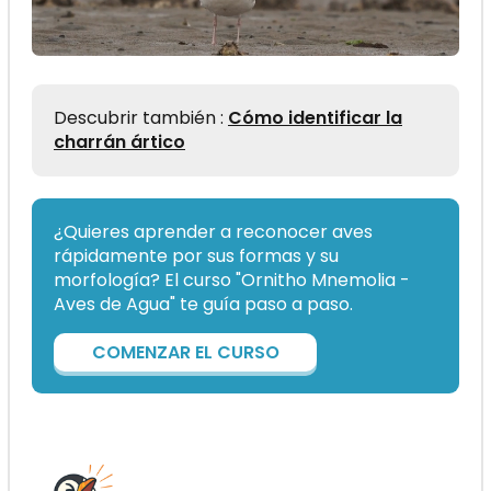
Descubrir también :
Cómo identificar la
charrán ártico
¿Quieres aprender a reconocer aves
rápidamente por sus formas y su
morfología? El curso "Ornitho Mnemolia -
Aves de Agua" te guía paso a paso.
COMENZAR EL CURSO