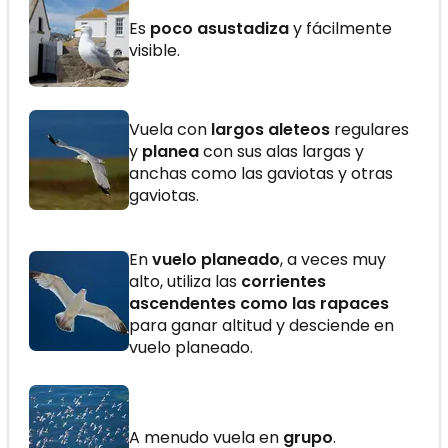
Es
poco asustadiza
y fácilmente
visible.
Vuela con
largos aleteos
regulares
y
planea
con sus alas largas y
anchas como las gaviotas y otras
gaviotas.
En
vuelo planeado
, a veces muy
alto, utiliza las
corrientes
ascendentes como las rapaces
para ganar altitud y desciende en
vuelo planeado.
A menudo vuela en
grupo
.