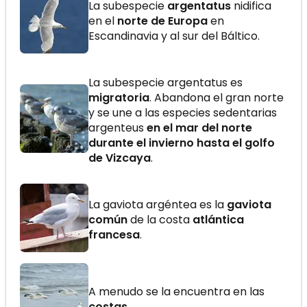
La subespecie
argentatus
nidifica
en el
norte de Europa
en
Escandinavia y al sur del Báltico.
La subespecie argentatus es
migratoria
. Abandona el gran norte
y se une a las especies sedentarias
argenteus
en el mar del norte
durante el invierno hasta el golfo
de Vizcaya
.
La gaviota argéntea es la
gaviota
común
de la costa
atlántica
francesa
.
A menudo se la encuentra en las
costas
...