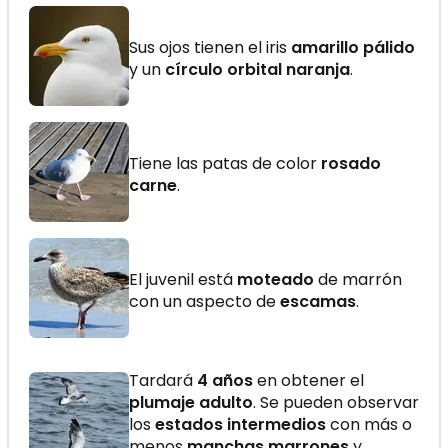
Sus ojos tienen el iris
amarillo pálido
y un
círculo orbital naranja
.
Tiene las patas de color
rosado
carne
.
El juvenil está
moteado
de marrón
con un aspecto de
escamas
.
Tardará
4 años
en obtener el
plumaje adulto
. Se pueden observar
los
estados intermedios
con más o
menos
manchas marrones
y