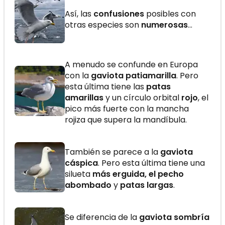
Así, las
confusiones
posibles con
otras especies son
numerosas
...
A menudo se confunde en Europa
con la
gaviota patiamarilla
. Pero
esta última tiene las
patas
amarillas
y un círculo orbital
rojo
, el
pico más fuerte con la mancha
rojiza que supera la mandíbula.
También se parece a la
gaviota
cáspica
. Pero esta última tiene una
silueta
más erguida, el pecho
abombado
y
patas largas
.
Se diferencia de la
gaviota sombría