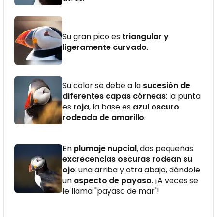
Su gran pico es
triangular y
ligeramente curvado
.
Su color se debe a la
sucesión de
diferentes capas córneas
: la punta
es
roja
, la base es
azul oscuro
rodeada de amarillo
.
En
plumaje nupcial
, dos pequeñas
excrecencias oscuras rodean su
ojo
: una arriba y otra abajo, dándole
un
aspecto de payaso
. ¡A veces se
le llama "payaso de mar"!