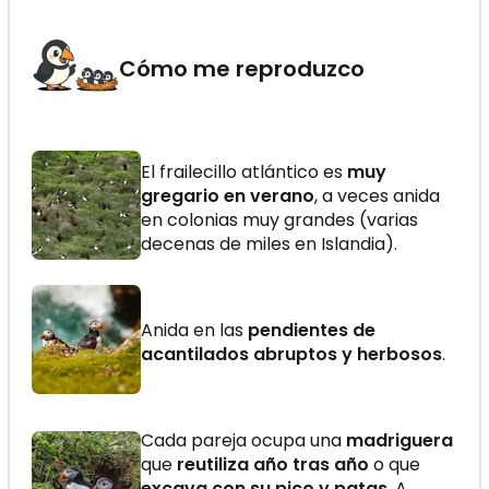
Cómo me reproduzco
El frailecillo atlántico es
muy
gregario en verano
, a veces anida
en colonias muy grandes (varias
decenas de miles en Islandia).
Anida en las
pendientes de
acantilados abruptos y herbosos
.
Cada pareja ocupa una
madriguera
que
reutiliza año tras año
o que
excava con su pico y patas
. A