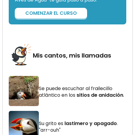
COMENZAR EL CURSO
Mis cantos, mis llamadas
Se puede escuchar al frailecillo
atlántico en los
sitios de anidación
.
Su grito es
lastimero y apagado
.
"arr-ouh"