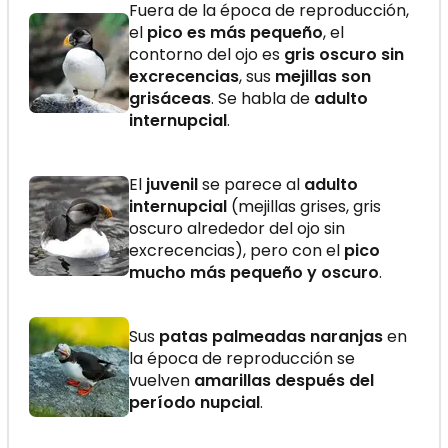
Fuera de la época de reproducción,
el
pico es más pequeño
, el
contorno del ojo es
gris oscuro sin
excrecencias
, sus
mejillas son
grisáceas
. Se habla de
adulto
internupcial
.
El
juvenil
se parece al
adulto
internupcial
(mejillas grises, gris
oscuro alrededor del ojo sin
excrecencias), pero con el
pico
mucho más pequeño y oscuro
.
Sus
patas palmeadas naranjas
en
la época de reproducción se
vuelven
amarillas después del
período nupcial
.