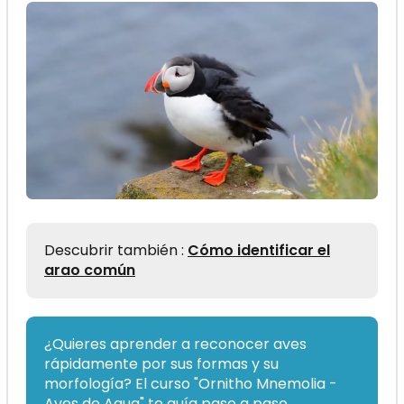
Descubrir también :
Cómo identificar el
arao común
¿Quieres aprender a reconocer aves
rápidamente por sus formas y su
morfología? El curso "Ornitho Mnemolia -
Aves de Agua" te guía paso a paso.