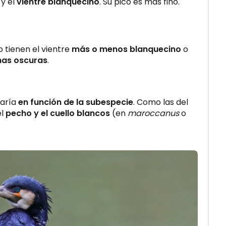
y el
vientre blanquecino
. Su pico es más fino.
o tienen el vientre
más o menos blanquecino
o
as oscuras
.
varía
en función de la subespecie
. Como las del
el
pecho y el cuello blancos
(en
maroccanus
o