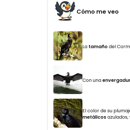
Cómo me veo
La
tamaño
del Corm
Con una
envergadur
El color de su plum
metálicos
azulados,