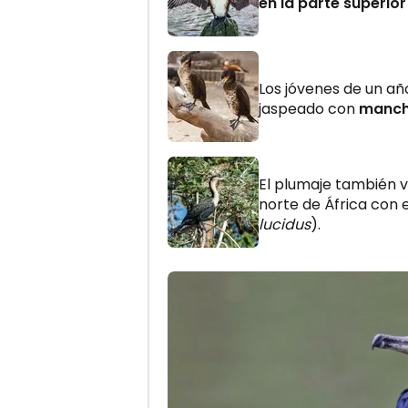
en la parte superior
Los jóvenes de un añ
jaspeado con
manch
El plumaje también 
norte de África con 
lucidus
).