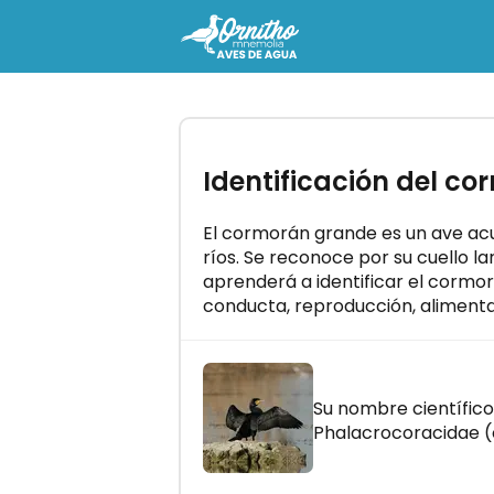
-
Identificación del c
Recibe la guía gratuita "
reconocer los cantos de a
Domina todos los cantos de av
El cormorán grande es un ave ac
pocos minutos al día.
ríos. Se reconoce por su cuello la
aprenderá a identificar el corm
conducta, reproducción, alimentac
RECIBIR
Su nombre científico 
Phalacrocoracidae (