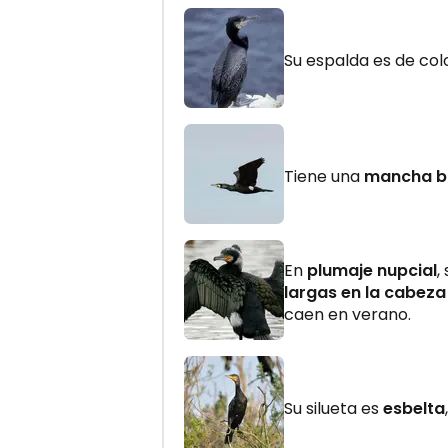
Su espalda es de col
Tiene una
mancha b
En
plumaje nupcial
,
largas en la cabeza
caen en verano.
Su silueta es
esbelta