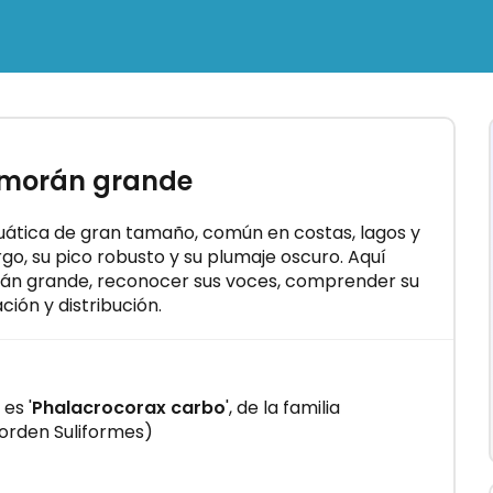
×
ormorán grande
Cómo
ves"
es en
uática de gran tamaño, común en costas, lagos y
rgo, su pico robusto y su plumaje oscuro. Aquí
orán grande, reconocer sus voces, comprender su
ión y distribución.
es '
Phalacrocorax carbo
', de la familia
orden Suliformes)