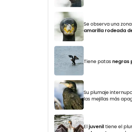
Se observa una zon
amarilla rodeada d
Tiene patas
negras
Su plumaje internupc
las mejillas más apa
El
juvenil
tiene el p