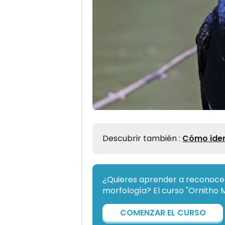
Descubrir también :
Cómo ident
¿Quieres aprender a reconocer
morfología? El curso "Ornitho 
COMENZAR EL CURSO