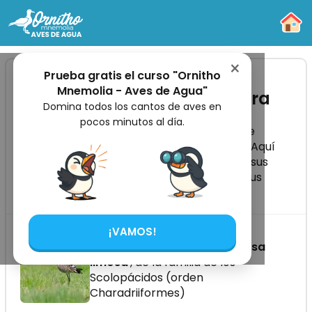
-
×
Prueba gratis el curso "Ornitho
Mnemolia - Aves de Agua"
Identificar la aguja colinegra
Domina todos los cantos de aves en
pocos minutos al día.
La aguja colinegra es un limícola grande de
estuarios, marismas y praderas húmedas. Aquí
aprenderás a identificarla por su plumaje, sus
llamadas, su comportamiento, su dieta y sus
hábitats.
¡VAMOS!
Su nombre científico es '
Limosa
limosa
', de la familia de los
Scolopácidos (orden
Charadriiformes)