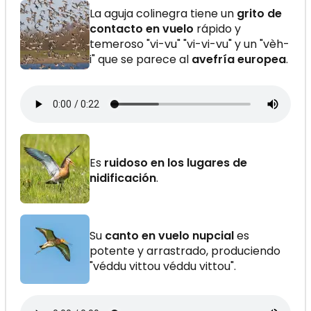
La aguja colinegra tiene un
grito de
contacto en vuelo
rápido y
temeroso "vi-vu" "vi-vi-vu" y un "vèh-
i" que se parece al
avefría europea
.
Es
ruidoso en los lugares de
nidificación
.
Su
canto en vuelo nupcial
es
potente y arrastrado, produciendo
"véddu vittou véddu vittou".