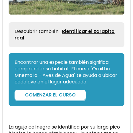
Descubrir también :
Identificar el zarapito
real
Encontrar una especie también significa
comprender su hábitat. El curso "Ornitho
Mnemolia - Aves de Agua" te ayuda a ubicar
cada ave en el lugar adecuado.
COMENZAR EL CURSO
La aguja colinegra se identifica por su largo pico