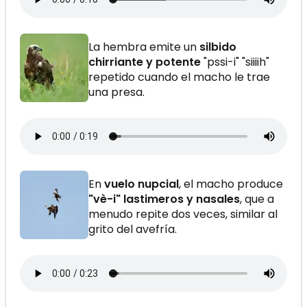
La hembra emite un
silbido
chirriante y potente
"pssi-i" "siiiih"
repetido cuando el macho le trae
una presa.
En
vuelo nupcial
, el macho produce
"vè-i" lastimeros y nasales
, que a
menudo repite dos veces, similar al
grito del avefría.