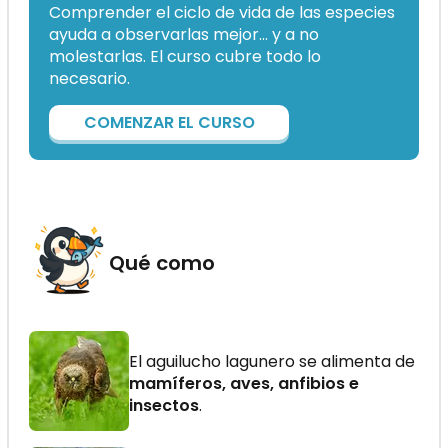
Comprender el ciclo de vida de las especies
ayuda a observarlas mejor… y a no
molestarlas. El curso cubre todo lo
necesario.
COMENZAR EL CURSO
Qué como
El aguilucho lagunero se alimenta de
mamíferos, aves, anfibios e
insectos
.