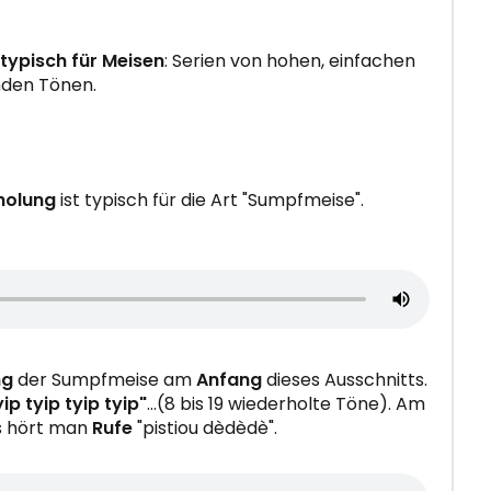
typisch für Meisen
: Serien von hohen, einfachen
nden Tönen.
holung
ist typisch für die Art "Sumpfmeise".
ng
der Sumpfmeise am
Anfang
dieses Ausschnitts.
yip tyip tyip tyip"
…(8 bis 19 wiederholte Töne). Am
s hört man
Rufe
"pistiou dèdèdè".