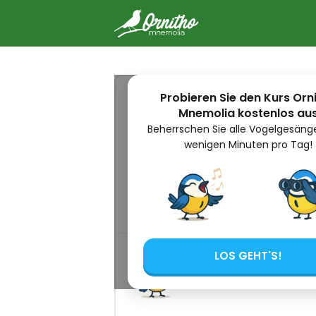
-
Probieren Sie den Kurs Orn
Sumpfmeise erkenne
Mnemolia kostenlos au
Beherrschen Sie alle Vogelgesänge
wenigen Minuten pro Tag!
Die Sumpfmeise ist eine kleine Me
Weidenmeise verwechselt. Für ein
Stimme und Verhalten entscheiden
anhand ihrer schwarzen Kappe, ihr
ihrer Lebensräume erkennen.
LOS GEHT'S!
Wie ich aussehe