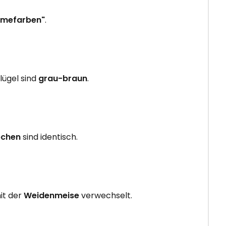
emefarben"
.
lügel sind
grau-braun
.
bchen
sind identisch.
mit der
Weidenmeise
verwechselt.