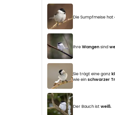
Die Sumpfmeise hat
Ihre
Wangen
sind
we
Sie trägt eine ganz
k
wie ein
schwarzer T
Der Bauch ist
weiß
.