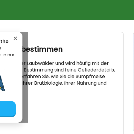
×
itho
n und bestimmen
s
 in nur
isenart der Laubwälder und wird häufig mit der
e sichere Bestimmung sind feine Gefiederdetails,
d. Hier erfahren Sie, wie Sie die Sumpfmeise
er Rufe, ihrer Brutbiologie, ihrer Nahrung und