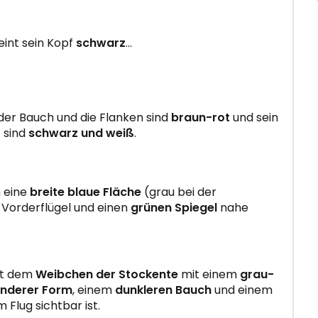
int sein Kopf
schwarz
…
 der Bauch und die Flanken sind
braun-rot
und sein
 sind
schwarz und weiß
.
 eine
breite blaue Fläche
(grau bei der
 Vorderflügel und einen
grünen Spiegel
nahe
.
lt dem
Weibchen der Stockente
mit einem
grau-
anderer Form
, einem
dunkleren Bauch
und einem
 Flug sichtbar ist.