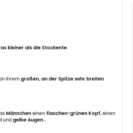
as kleiner als die Stockente
.
 an ihrem
großen, an der Spitze sehr breiten
das
Männchen
einen
flaschen-grünen Kopf
, einen
l
und
gelbe Augen
…