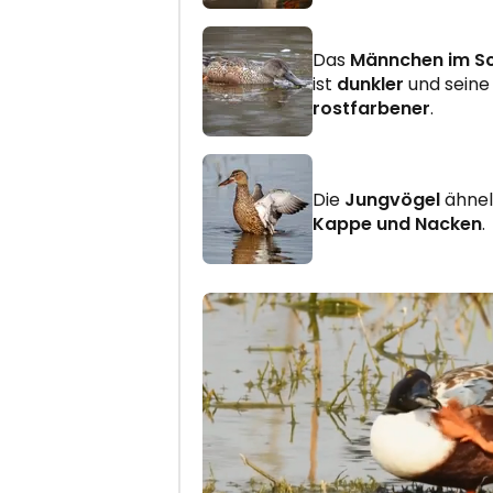
Das
Männchen im Sch
ist
dunkler
und sein
rostfarbener
.
Die
Jungvögel
ähnel
Kappe und Nacken
.