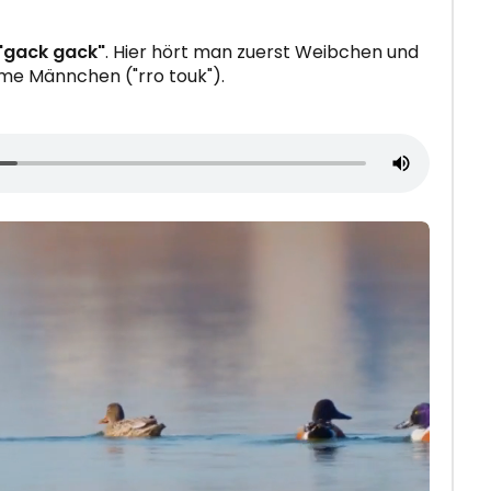
"gack gack"
. Hier hört man zuerst Weibchen und
e Männchen ("rro touk").