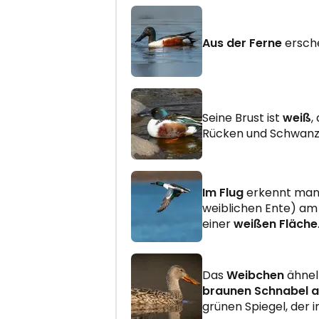
Aus der Ferne
ersche
Seine Brust ist
weiß
,
Rücken und Schwanz
Im Flug
erkennt man
weiblichen Ente) am
einer
weißen Fläche
Das
Weibchen
ähne
braunen Schnabel 
grünen Spiegel, der im