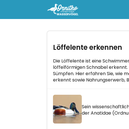
-
Löffelente erkennen
Die Löffelente ist eine Schwimmen
löffelförmigen Schnabel erkennt. 
Sümpfen. Hier erfahren Sie, wie
erkennt sowie Nahrungserwerb, Br
Holen Sie sich den kostenl
Leitfaden "Vogelgesänge erk
Beherrschen Sie alle Vogelgesänge
Sein wissenschaftlich
wenigen Minuten pro Tag!
der Anatidae (Ordnu