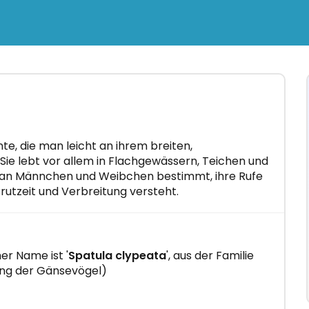
×
te, die man leicht an ihrem breiten,
Sie lebt vor allem in Flachgewässern, Teichen und
 man Männchen und Weibchen bestimmt, ihre Rufe
utzeit und Verbreitung versteht.
osen
ennen"
 in nur
er Name ist '
Spatula clypeata
', aus der Familie
ng der Gänsevögel)