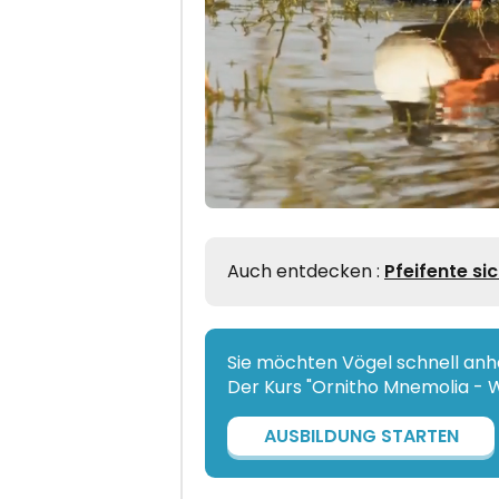
Auch entdecken :
Pfeifente si
Sie möchten Vögel schnell an
Der Kurs "Ornitho Mnemolia - Wa
AUSBILDUNG STARTEN