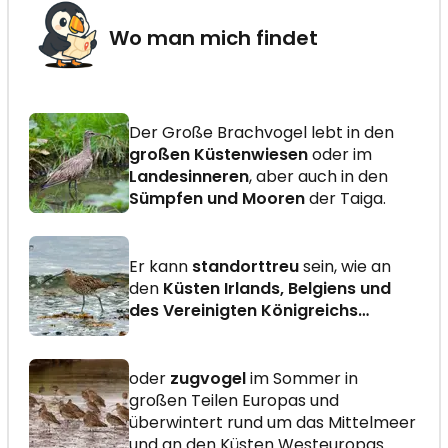
Wo man mich findet
Der Große Brachvogel lebt in den
großen Küstenwiesen
oder im
Landesinneren
, aber auch in den
Sümpfen und Mooren
der Taiga.
Er kann
standorttreu
sein, wie an
den
Küsten Irlands, Belgiens und
des Vereinigten Königreichs…
oder
zugvogel
im Sommer in
großen Teilen Europas und
überwintert rund um das Mittelmeer
und an den Küsten Westeuropas.