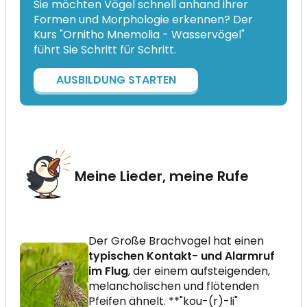
Sie möchten Vögel schnell anhand ihrer
Formen und Morphologie erkennen? Der
Kurs "Ornitho Mnemolia - Wasservögel"
führt Sie Schritt für Schritt.
AUSBILDUNG STARTEN
Meine Lieder, meine Rufe
Der Große Brachvogel hat einen
typischen Kontakt- und Alarmruf
im Flug
, der einem aufsteigenden,
melancholischen und flötenden
Pfeifen ähnelt. **"kou-(r)-li"