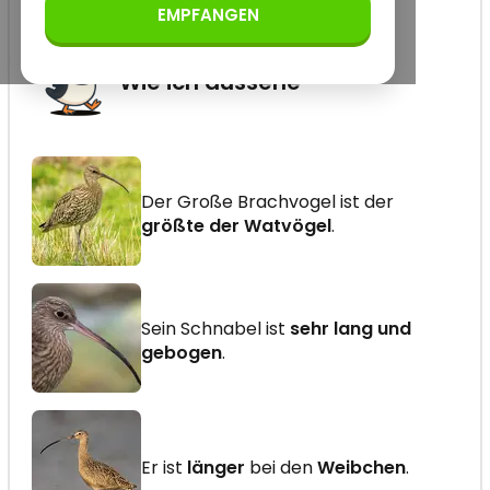
EMPFANGEN
Wie ich aussehe
Der Große Brachvogel ist der
größte der Watvögel
.
Sein Schnabel ist
sehr lang und
gebogen
.
Er ist
länger
bei den
Weibchen
.