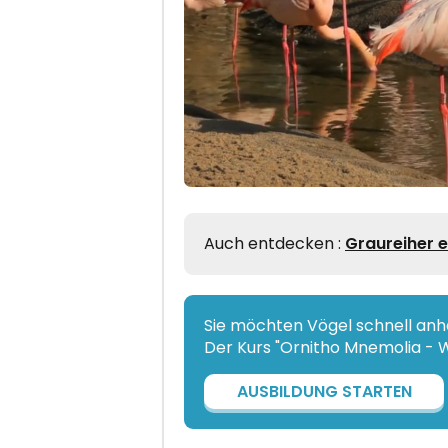
Auch entdecken :
Graureiher 
Sie möchten Vögel schnell an
Der Kurs "Ornitho Mnemolia - Wa
AUSBILDUNG STARTEN