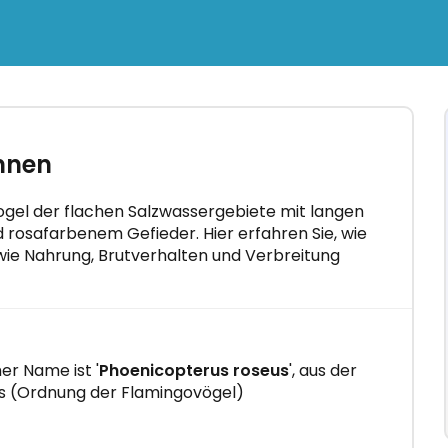
×
itho
nnen
tenlos
 in nur
ogel der flachen Salzwassergebiete mit langen
rosafarbenem Gefieder. Hier erfahren Sie, wie
wie Nahrung, Brutverhalten und Verbreitung
er Name ist '
Phoenicopterus roseus
', aus der
os (Ordnung der Flamingovögel)