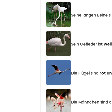
Seine langen Beine s
Sein Gefieder ist
wei
Die Flügel sind
rot u
Die Männchen sind o