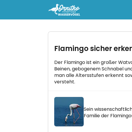
-
Probieren Sie den Kurs "Orn
Flamingo sicher erke
Mnemolia - Wasservögel" kos
aus
Beherrschen Sie alle Vogelgesänge
Der Flamingo ist ein großer Watv
wenigen Minuten pro Tag!
Beinen, gebogenem Schnabel und 
man alle Altersstufen erkennt so
versteht.
Sein wissenschaftlich
LOS GEHT'S!
Familie der Flaming