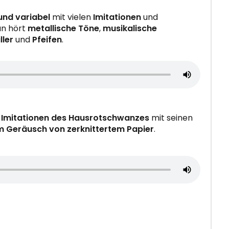
und variabel
mit vielen
Imitationen
und
an hört
metallische Töne
,
musikalische
ller
und
Pfeifen
.
n
Imitationen des Hausrotschwanzes
mit seinen
m Geräusch von zerknittertem Papier
.