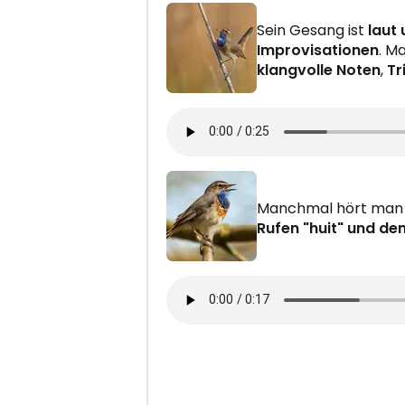
Sein Gesang ist
laut 
Improvisationen
. M
klangvolle Noten
,
Tri
Manchmal hört ma
Rufen "huit" und de