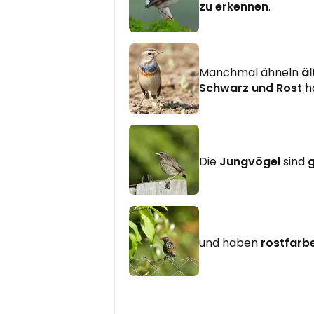
zu erkennen
.
Manchmal ähneln
äl
Schwarz und Rost
h
Die
Jungvögel
sind
g
und haben
rostfarb