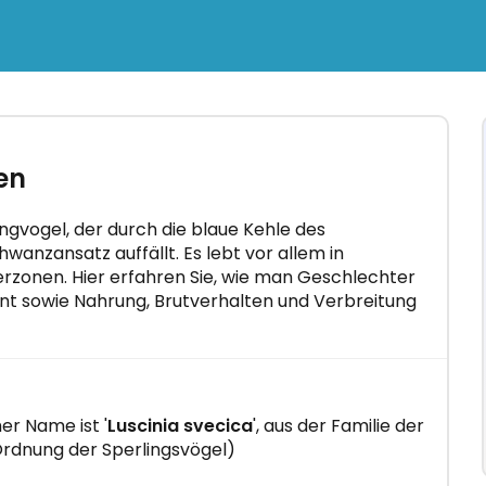
×
itho
en
tenlos
 in nur
ingvogel, der durch die blaue Kehle des
anzansatz auffällt. Es lebt vor allem in
rzonen. Hier erfahren Sie, wie man Geschlechter
nt sowie Nahrung, Brutverhalten und Verbreitung
er Name ist '
Luscinia svecica
', aus der Familie der
rdnung der Sperlingsvögel)