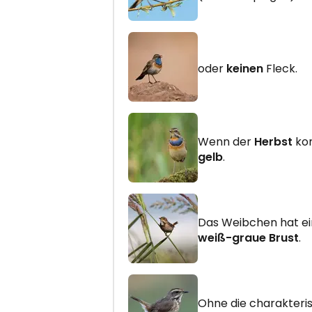
oder
keinen
Fleck.
Wenn der
Herbst
kom
gelb
.
Das Weibchen hat e
weiß-graue Brust
.
Ohne die charakteri