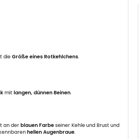
t die
Größe eines Rotkehlchens
.
nk
mit
langen, dünnen Beinen
.
ht an der
blauen Farbe
seiner Kehle und Brust und
erkennbaren
hellen Augenbraue
.