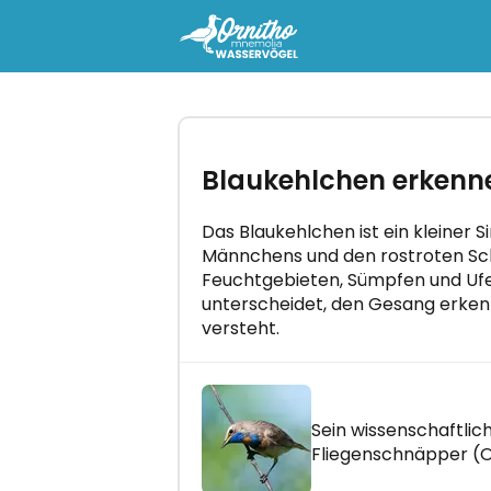
-
Probieren Sie den Kurs "Orn
Blaukehlchen erkenn
Mnemolia - Wasservögel" kos
aus
Beherrschen Sie alle Vogelgesänge
Das Blaukehlchen ist ein kleiner S
wenigen Minuten pro Tag!
Männchens und den rostroten Schw
Feuchtgebieten, Sümpfen und Ufe
unterscheidet, den Gesang erken
versteht.
LOS GEHT'S!
Sein wissenschaftlich
Fliegenschnäpper (O