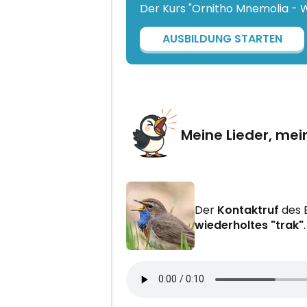
Der Kurs "Ornitho Mnemolia - Wa
AUSBILDUNG STARTEN
Meine Lieder, mei
Der
Kontaktruf
des B
wiederholtes "trak"
.