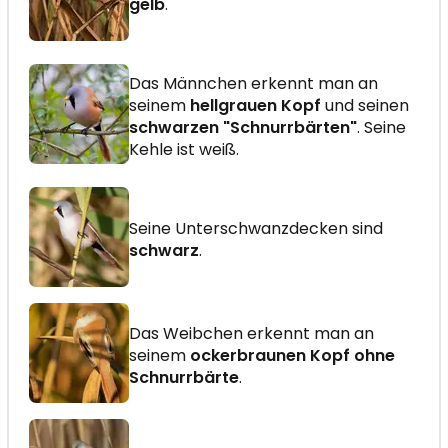
gelb
.
Das Männchen erkennt man an
seinem
hellgrauen Kopf
und seinen
schwarzen "Schnurrbärten"
. Seine
Kehle ist weiß.
Seine Unterschwanzdecken sind
schwarz
.
Das Weibchen erkennt man an
seinem
ockerbraunen Kopf ohne
Schnurrbärte
.