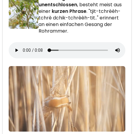
unentschlossen
, besteht meist aus
einer
kurzen Phrase
. "tjit-tchrèèh-
tchrè dchik-tchrèèh-tit.." erinnert
an einen einfachen Gesang der
Rohrammer.